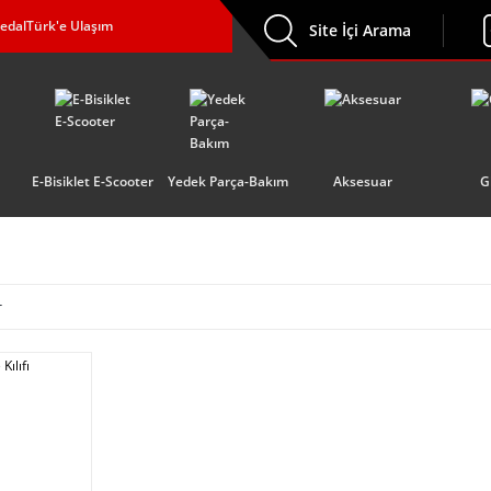
edalTürk'e Ulaşım
Site İçi Arama
E-Bisiklet E-Scooter
Yedek Parça-Bakım
Aksesuar
G
r