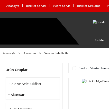
Anasayfa
Bisiklet Servisi
Evlere Servis
Bisiklet Kiralama
P
Bisiklet
Anasayfa
Aksesuar
Sele ve Sele Kılıfları
Sadece Stokta Olanla
Ürün Grupları
Sele ve Sele Kılıfları
Aksesuar