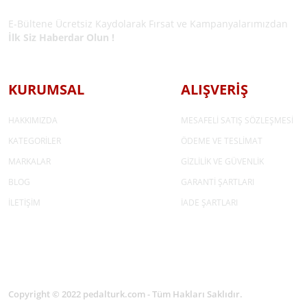
E-BÜLTEN ÜYELİĞİ
E-Bültene Ücretsiz Kaydolarak Fırsat ve Kampanyalarımızdan
İlk Siz Haberdar Olun !
KURUMSAL
ALIŞVERİŞ
HAKKIMIZDA
MESAFELİ SATIŞ SÖZLEŞMESİ
KATEGORİLER
ÖDEME VE TESLİMAT
MARKALAR
GİZLİLİK VE GÜVENLİK
BLOG
GARANTİ ŞARTLARI
İLETİŞİM
İADE ŞARTLARI
Copyright © 2022 pedalturk.com - Tüm Hakları Saklıdır.