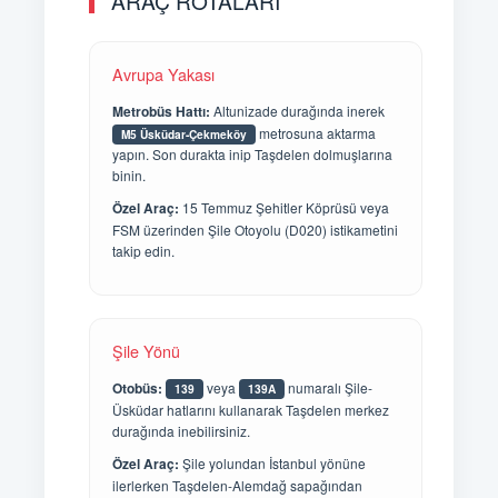
ARAÇ ROTALARI
Avrupa Yakası
Metrobüs Hattı:
Altunizade durağında inerek
metrosuna aktarma
M5 Üsküdar-Çekmeköy
yapın. Son durakta inip Taşdelen dolmuşlarına
binin.
Özel Araç:
15 Temmuz Şehitler Köprüsü veya
FSM üzerinden Şile Otoyolu (D020) istikametini
takip edin.
Şile Yönü
Otobüs:
veya
numaralı Şile-
139
139A
Üsküdar hatlarını kullanarak Taşdelen merkez
durağında inebilirsiniz.
Özel Araç:
Şile yolundan İstanbul yönüne
ilerlerken Taşdelen-Alemdağ sapağından