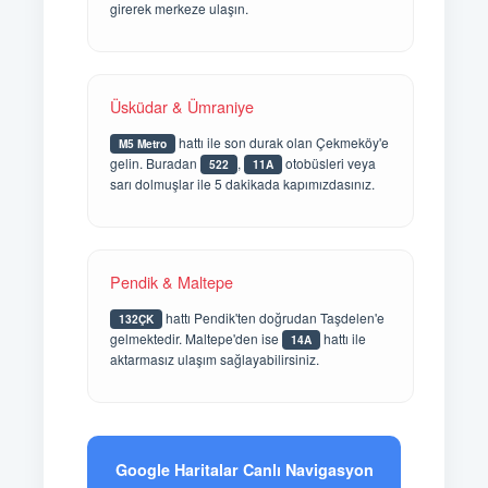
girerek merkeze ulaşın.
Üsküdar & Ümraniye
hattı ile son durak olan Çekmeköy'e
M5 Metro
gelin. Buradan
,
otobüsleri veya
522
11A
sarı dolmuşlar ile 5 dakikada kapımızdasınız.
Pendik & Maltepe
hattı Pendik'ten doğrudan Taşdelen'e
132ÇK
gelmektedir. Maltepe'den ise
hattı ile
14A
aktarmasız ulaşım sağlayabilirsiniz.
Google Haritalar Canlı Navigasyon