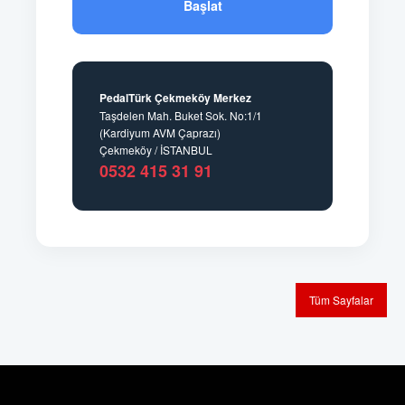
Başlat
PedalTürk Çekmeköy Merkez
Taşdelen Mah. Buket Sok. No:1/1
(Kardiyum AVM Çaprazı)
Çekmeköy / İSTANBUL
0532 415 31 91
Tüm Sayfalar