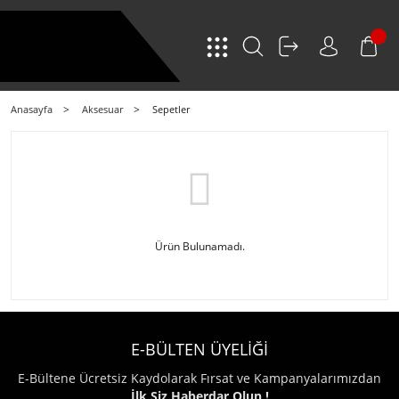
Anasayfa
Aksesuar
Sepetler
Ürün Bulunamadı.
E-BÜLTEN ÜYELİĞİ
E-Bültene Ücretsiz Kaydolarak Fırsat ve Kampanyalarımızdan
İlk Siz Haberdar Olun !