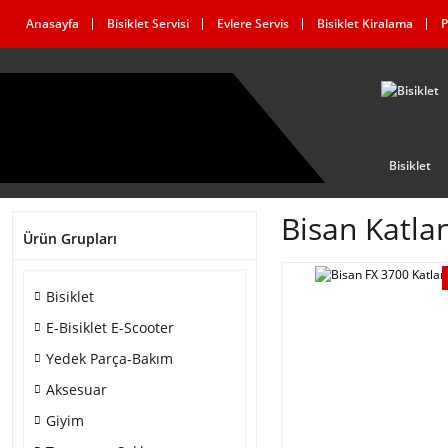
Anasayfa
Bisiklet Servisi
Evlere Servis
Bisiklet Kiralama
P
Bisiklet
Bisan Katlan
Ürün Grupları
Bisiklet
E-Bisiklet E-Scooter
Yedek Parça-Bakım
Aksesuar
Giyim