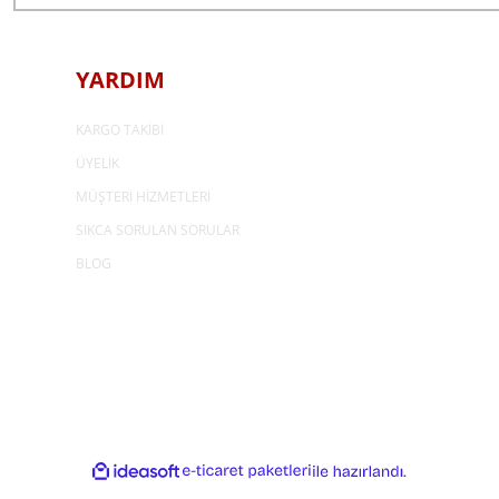
YARDIM
KARGO TAKİBİ
ÜYELİK
MÜŞTERİ HİZMETLERİ
SIKCA SORULAN SORULAR
BLOG
ideasoft
e-
ile
ticaret