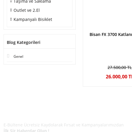
Taşıma ve Saklama
Outlet ve 2.El
Kampanyalı Bisiklet
Bisan FX 3700 Katlanı
Blog Kategorileri
Genel
27.500,00 TL
26.000,00 T
E-BÜLTEN ÜYELİĞİ
E-Bültene Ücretsiz Kaydolarak Fırsat ve Kampanyalarımızdan
İlk Siz Haberdar Olun !