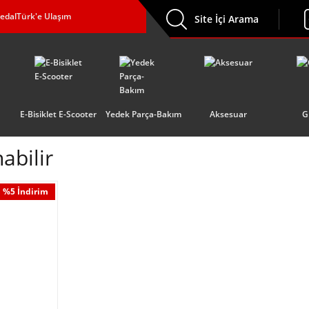
edalTürk'e Ulaşım
Site İçi Arama
E-Bisiklet E-Scooter
Yedek Parça-Bakım
Aksesuar
G
abilir
%5 İndirim