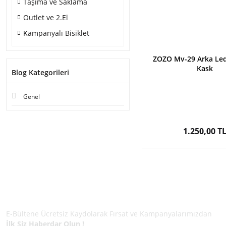
Taşıma ve Saklama
Outlet ve 2.El
Kampanyalı Bisiklet
ZOZO Mv-29 Arka Le
Kask
Blog Kategorileri
Genel
1.250,00 T
E-BÜLTEN ÜYELİĞİ
E-Bültene Ücretsiz Kaydolarak Fırsat ve Kampanyalarımızdan
İlk Siz Haberdar Olun !