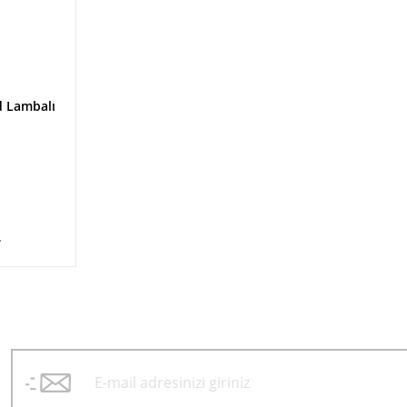
d Lambalı
L