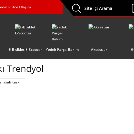
edalTürk'e Ulaşım
Site İçi Arama
E-Bisiklet E-Scooter
Yedek Parça-Bakım
Aksesuar
G
kı Trendyol