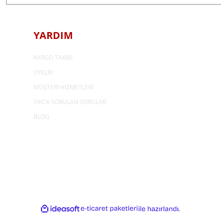
YARDIM
KARGO TAKİBİ
ÜYELİK
MÜŞTERİ HİZMETLERİ
SIKCA SORULAN SORULAR
BLOG
ideasoft
e-
ile
ticaret