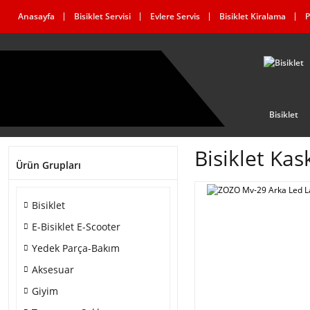
Anasayfa
Bisiklet Servisi
Evlere Servis
Bisiklet Kiralama
P
Bisiklet
Bisiklet Kas
Ürün Grupları
Bisiklet
E-Bisiklet E-Scooter
Yedek Parça-Bakım
Aksesuar
Giyim