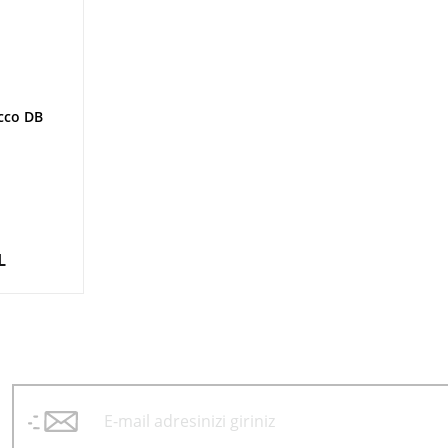
cco DB
L