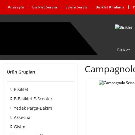
Anasayfa
Bisiklet Servisi
Evlere Servis
Bisiklet Kiralama
P
Bisiklet
Campagnolo
Ürün Grupları
Bisiklet
E-Bisiklet E-Scooter
Yedek Parça-Bakım
Aksesuar
Giyim