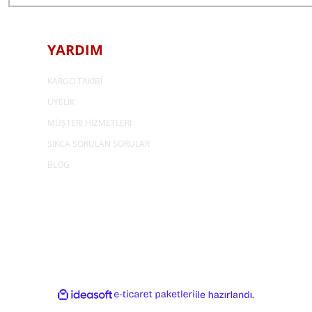
YARDIM
KARGO TAKİBİ
ÜYELİK
MÜŞTERİ HİZMETLERİ
SIKCA SORULAN SORULAR
BLOG
ideasoft
e-
ile
ticaret