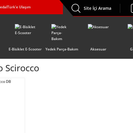
edalTürk'e Ulaşım
Site İçi Arama
E-Bisiklet E-Scooter
Yedek Parça-Bakım
Aksesuar
G
 Scirocco