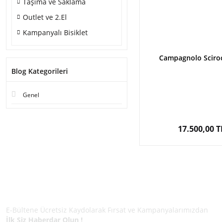
Taşıma ve Saklama
Outlet ve 2.El
Kampanyalı Bisiklet
Campagnolo Sciro
Blog Kategorileri
Genel
17.500,00 T
E-BÜLTEN ÜYELİĞİ
E-Bültene Ücretsiz Kaydolarak Fırsat ve Kampanyalarımızdan
İlk Siz Haberdar Olun !