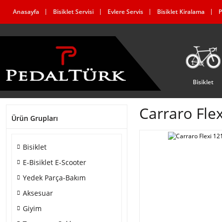
Anasayfa
Bisiklet Servisi
Evlere Servis
Bisiklet Kiralama
P
Bisiklet
Carraro Fle
Ürün Grupları
Bisiklet
E-Bisiklet E-Scooter
Yedek Parça-Bakım
Aksesuar
Giyim