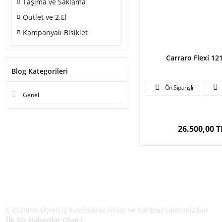
Taşıma ve Saklama
Outlet ve 2.El
Kampanyalı Bisiklet
Carraro Flexi 1
Blog Kategorileri
Ön Siparişli
Genel
26.500,00 T
E-BÜLTEN ÜYELİĞİ
E-Bültene Ücretsiz Kaydolarak Fırsat ve Kampanyalarımızdan
İlk Siz Haberdar Olun !