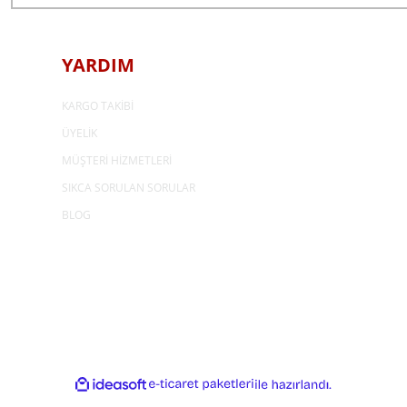
YARDIM
KARGO TAKİBİ
ÜYELİK
MÜŞTERİ HİZMETLERİ
SIKCA SORULAN SORULAR
BLOG
ideasoft
e-
ile
ticaret