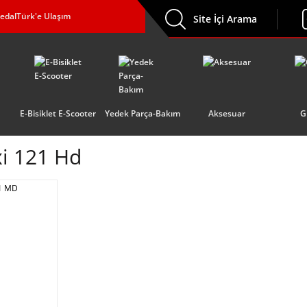
edalTürk'e Ulaşım
Site İçi Arama
E-Bisiklet E-Scooter
Yedek Parça-Bakım
Aksesuar
G
xi 121 Hd