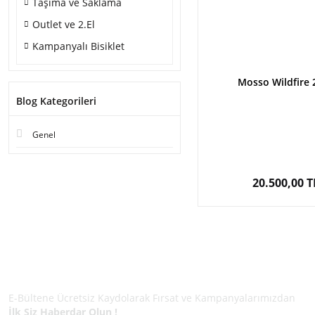
Taşıma ve Saklama
Outlet ve 2.El
Kampanyalı Bisiklet
Mosso Wildfire 
Blog Kategorileri
Genel
20.500,00 T
E-BÜLTEN ÜYELİĞİ
E-Bültene Ücretsiz Kaydolarak Fırsat ve Kampanyalarımızdan
İlk Siz Haberdar Olun !