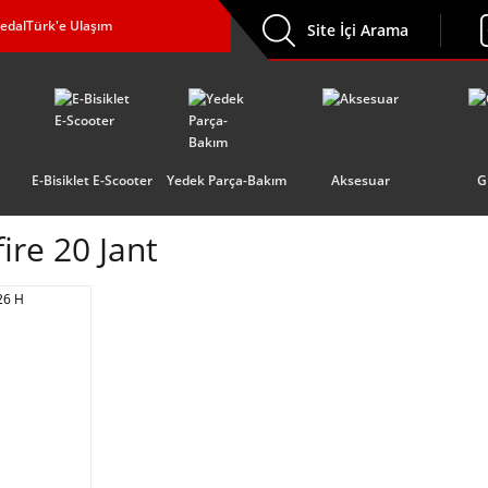
edalTürk'e Ulaşım
Site İçi Arama
E-Bisiklet E-Scooter
Yedek Parça-Bakım
Aksesuar
G
ire 20 Jant