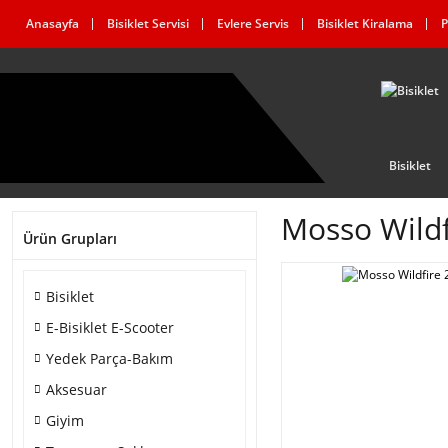
Anasayfa
Bisiklet Servisi
Evlere Servis
Bisiklet Kiralama
P
Bisiklet
Mosso Wildf
Ürün Grupları
Bisiklet
E-Bisiklet E-Scooter
Yedek Parça-Bakım
Aksesuar
Giyim