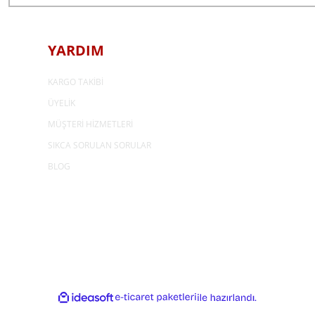
YARDIM
KARGO TAKİBİ
ÜYELİK
MÜŞTERİ HİZMETLERİ
SIKCA SORULAN SORULAR
BLOG
ideasoft
e-
ile
ticaret