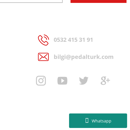
0532 415 31 91
bilgi@pedalturk.com
Whatsapp