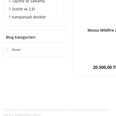
Taşıma ve Saklama
Outlet ve 2.El
Kampanyalı Bisiklet
Mosso Wildfire 
Blog Kategorileri
Genel
20.500,00 T
E-BÜLTEN ÜYELİĞİ
E-Bültene Ücretsiz Kaydolarak Fırsat ve Kampanyalarımızdan
İlk Siz Haberdar Olun !