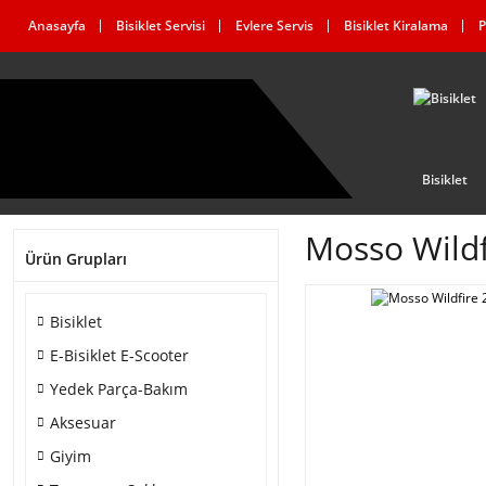
Anasayfa
Bisiklet Servisi
Evlere Servis
Bisiklet Kiralama
P
Bisiklet
Mosso Wildf
Ürün Grupları
Bisiklet
E-Bisiklet E-Scooter
Yedek Parça-Bakım
Aksesuar
Giyim