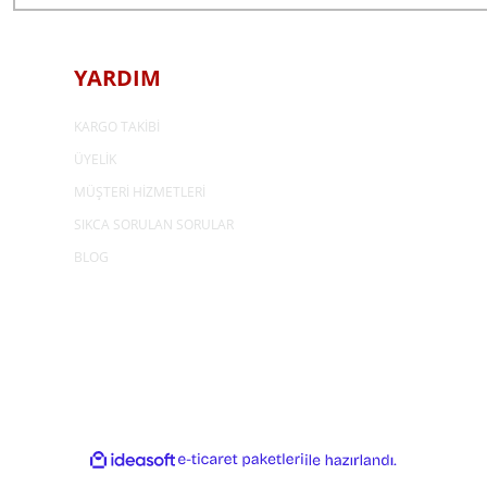
YARDIM
KARGO TAKİBİ
ÜYELİK
MÜŞTERİ HİZMETLERİ
SIKCA SORULAN SORULAR
BLOG
ideasoft
e-
ile
ticaret