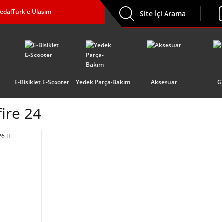
edalTürk'e Ulaşım
Site İçi Arama
E-Bisiklet E-Scooter
Yedek Parça-Bakım
Aksesuar
G
ire 24