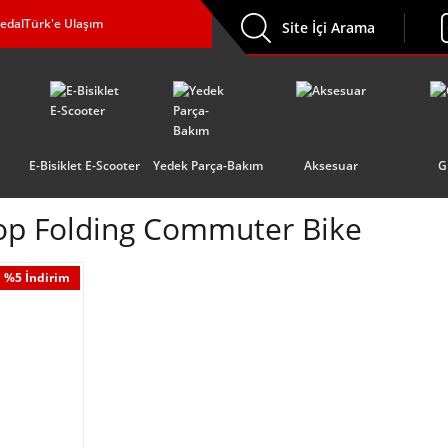
edalTürk'e Ulaşım
Site İçi Arama
E-Bisiklet E-Scooter
Yedek Parça-Bakım
Aksesuar
G
op Folding Commuter Bike
%5 İndirim