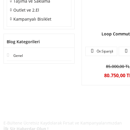
Taşıma ve Saklama
Outlet ve 2.El
Kampanyalı Bisiklet
Loop Commut
Blog Kategorileri
Ön Siparişli
Genel
85.000,00 TL
80.750,00 T
E-BÜLTEN ÜYELİĞİ
E-Bültene Ücretsiz Kaydolarak Fırsat ve Kampanyalarımızdan
İlk Siz Haberdar Olun !