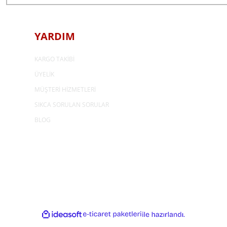
YARDIM
KARGO TAKİBİ
ÜYELİK
MÜŞTERİ HİZMETLERİ
SIKCA SORULAN SORULAR
BLOG
ideasoft
e-
ile
ticaret