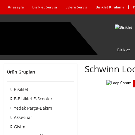
Anasayfa
Bisiklet Servisi
Evlere Servis
Bisiklet Kiralama
P
Bisiklet
Schwinn Lo
Ürün Grupları
Bisiklet
E-Bisiklet E-Scooter
Yedek Parça-Bakım
Aksesuar
Giyim