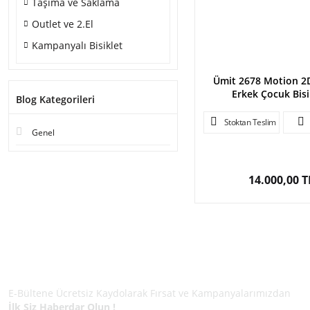
Taşıma ve Saklama
Outlet ve 2.El
Kampanyalı Bisiklet
Ümit 2678 Motion 2D
Erkek Çocuk Bisi
Blog Kategorileri
Stoktan Teslim
Genel
14.000,00 T
E-BÜLTEN ÜYELİĞİ
E-Bültene Ücretsiz Kaydolarak Fırsat ve Kampanyalarımızdan
İlk Siz Haberdar Olun !