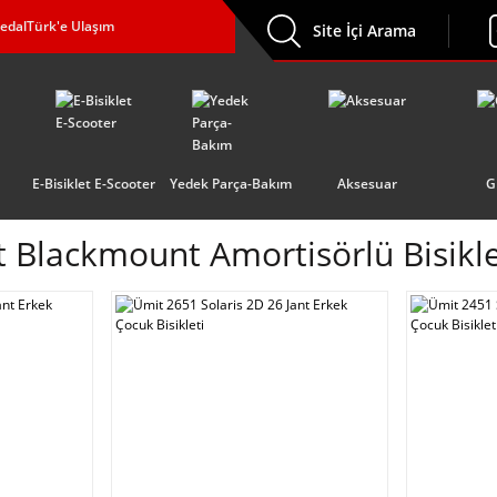
edalTürk'e Ulaşım
Site İçi Arama
E-Bisiklet E-Scooter
Yedek Parça-Bakım
Aksesuar
G
t Blackmount Amortisörlü Bisikl