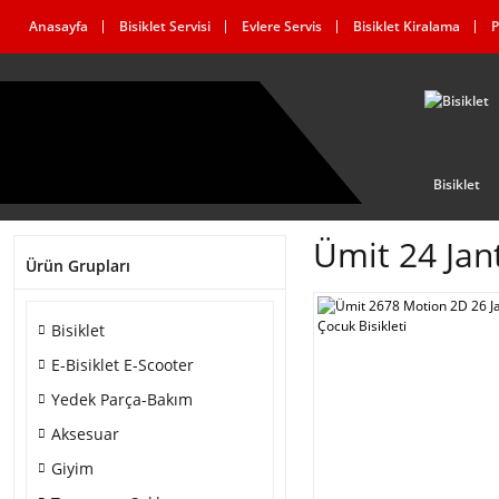
Anasayfa
Bisiklet Servisi
Evlere Servis
Bisiklet Kiralama
P
Bisiklet
Ümit 24 Jan
Ürün Grupları
Bisiklet
E-Bisiklet E-Scooter
Yedek Parça-Bakım
Aksesuar
Giyim