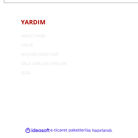
YARDIM
KARGO TAKİBİ
ÜYELİK
MÜŞTERİ HİZMETLERİ
SIKCA SORULAN SORULAR
BLOG
ideasoft
e-
ile
ticaret