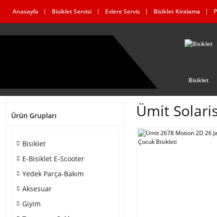
Anasayfa
Bisiklet Servisi
Evlere Servis
Bisiklet Kiralama
P
Bisiklet
Ümit Solari
Ürün Grupları
Bisiklet
E-Bisiklet E-Scooter
Yedek Parça-Bakım
Aksesuar
Giyim