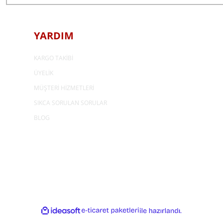
YARDIM
KARGO TAKİBİ
ÜYELİK
MÜŞTERİ HİZMETLERİ
SIKCA SORULAN SORULAR
BLOG
ideasoft
e-
ile
ticaret