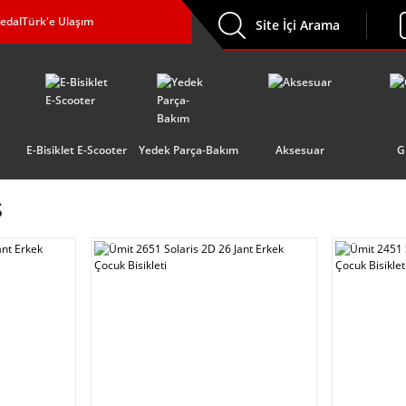
edalTürk'e Ulaşım
Site İçi Arama
E-Bisiklet E-Scooter
Yedek Parça-Bakım
Aksesuar
G
s