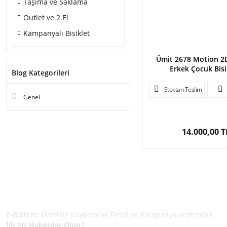
Taşıma ve Saklama
Outlet ve 2.El
Kampanyalı Bisiklet
Ümit 2678 Motion 2D
Erkek Çocuk Bisi
Blog Kategorileri
Stoktan Teslim
Genel
14.000,00 T
E-BÜLTEN ÜYELİĞİ
E-Bültene Ücretsiz Kaydolarak Fırsat ve Kampanyalarımızdan
İlk Siz Haberdar Olun !