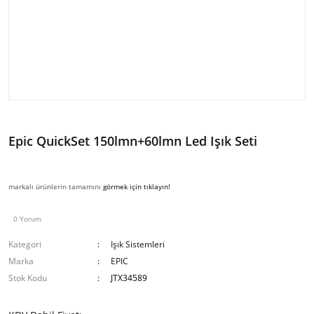
Epic QuickSet 150lmn+60lmn Led Işık Seti
markalı ürünlerin tamamını
görmek için tıklayın!
0 Yorum
Kategori
Işık Sistemleri
Marka
EPIC
Stok Kodu
JTX34589