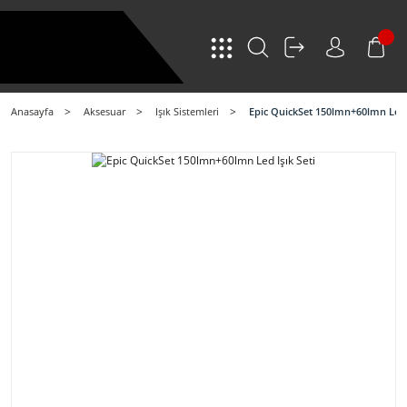
Anasayfa
Aksesuar
Işık Sistemleri
Epic QuickSet 150lmn+60lmn Led I