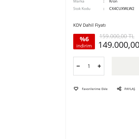
Marka
Kron
Stok Kodu
CX4CUXWLW2
KDV Dahil Fiyatı
159.000,00 TL
%6
149.000,00
indirim
PAYLAŞ