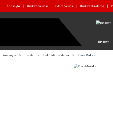
Anasayfa
Bisiklet Servisi
Evlere Servis
Bisiklet Kiralama
P
Bisiklet
Anasayfa
Bisiklet
Elektrikli Bisikletler
Kron Makalu