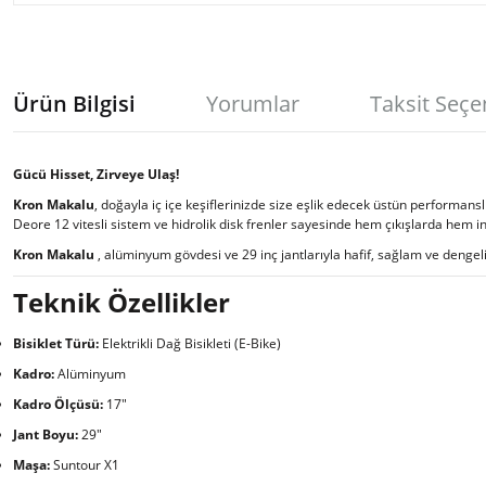
Ürün Bilgisi
Yorumlar
Taksit Seçe
Gücü Hisset, Zirveye Ulaş!
Kron Makalu
, doğayla iç içe keşiflerinizde size eşlik edecek üstün performansl
Deore 12 vitesli sistem ve hidrolik disk frenler sayesinde hem çıkışlarda hem 
Kron Makalu
, alüminyum gövdesi ve 29 inç jantlarıyla hafif, sağlam ve dengel
Teknik Özellikler
Bisiklet Türü:
Elektrikli Dağ Bisikleti (E-Bike)
Kadro:
Alüminyum
Kadro Ölçüsü:
17"
Jant Boyu:
29"
Maşa:
Suntour X1