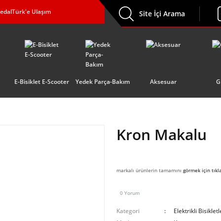
edalTürk'e Ulaşım
Site İçi Arama
E-Bisiklet E-Scooter
Yedek Parça-Bakım
Aksesuar
G
Kron Makalu
markalı ürünlerin tamamını
görmek için tıkl
0 Yorum
Kategori
Elektrikli Bisikletl