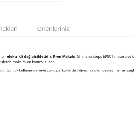
nekleri
Önerileriniz
ı bir
elektrikli dağ bisikletidir
.
Kron Makalu
, Shimano Steps EP801 motoru ve 63
inişlerde maksimum kontrol sunar.
idir. Günlük kullanımda veya zorlu parkurlarda ihtiyacınız olan desteği her an sağ