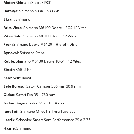
Motor:
Shimano Steps EP801
Batarya:
Shimano 8036 – 630 Wh
Ekran:
Shimano
Arka Vites:
Shimano M6100 Deore – SGS 12 Vites
Vites Kolu:
Shimano M6100 Deore 12 Vites
Fren:
Shimano Deore M6120 – Hidrolik Disk
Aynakol:
Shimano Steps
Ruble:
Shimano M6100 Deore 10-51T 12 Vites
Zincir:
KMC X10
Sele:
Selle Royal
Sele Borusu:
Satori Camper 350 mm 30.9 mm
Gidon:
Satori Evo 35 – 780 mm
Gidon Boğazı:
Satori Viper 0 – 45 mm
Jant Seti:
Shimano MT601 E-Thru Tubeless
Lastik:
Schwalbe Smart Sam Performance 29 × 2.35
Hazne:
Shimano