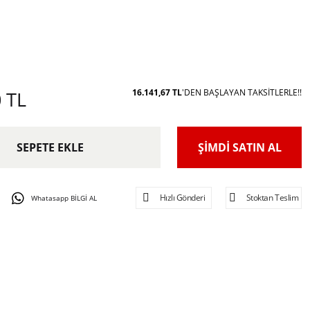
 TL
16.141,67 TL
'DEN BAŞLAYAN TAKSITLERLE!!
SEPETE EKLE
ŞİMDİ SATIN AL
Hızlı Gönderi
Stoktan Teslim
Whatasapp BİLGİ AL