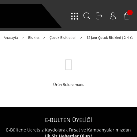
Anasayfa
Bisiklet
Çocuk Bisikletleri
12 Jant Çocuk Bisikleti ( 2-4 Yaş )
Ürün Bulunamadı.
E-BÜLTEN ÜYELİĞİ
E-Bültene Ücretsiz Kaydolarak Fırsat ve Kampanyalarımızdan
İlk Siz Haberdar Olun !