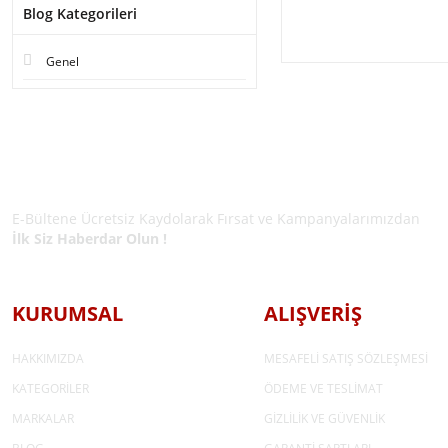
Blog Kategorileri
Genel
E-BÜLTEN ÜYELİĞİ
E-Bültene Ücretsiz Kaydolarak Fırsat ve Kampanyalarımızdan
İlk Siz Haberdar Olun !
KURUMSAL
ALIŞVERİŞ
HAKKIMIZDA
MESAFELİ SATIŞ SÖZLEŞMESİ
KATEGORİLER
ÖDEME VE TESLİMAT
MARKALAR
GİZLİLİK VE GÜVENLİK