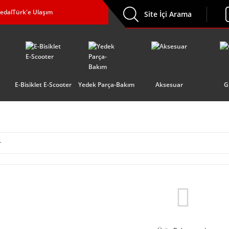
edalTürk'e Ulaşım
Site İçi Arama
E-Bisiklet E-Scooter
Yedek Parça-Bakım
Aksesuar
G
r