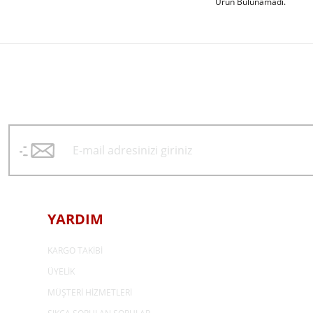
Ürün Bulunamadı.
YARDIM
KARGO TAKİBİ
ÜYELİK
MÜŞTERİ HİZMETLERİ