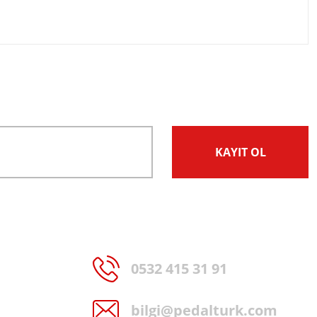
KAYIT OL
0532 415 31 91
bilgi@pedalturk.com