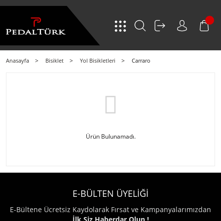
Anasayfa
Bisiklet
Yol Bisikletleri
Carraro
Ürün Bulunamadı.
E-BÜLTEN ÜYELİĞİ
E-Bültene Ücretsiz Kaydolarak Fırsat ve Kampanyalarımızdan
İlk Siz Haberdar Olun !