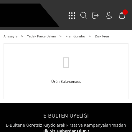
Anasayfa
Yedek Parça-Bakım
Fren Gurubu
Disk Fren
Ürün Bulunamadı.
E-BÜLTEN ÜYELİĞİ
E-Bültene Ücretsiz Kaydolarak Fırsat ve Kampanyalarımızdan
İlk Siz Haberdar Olun !