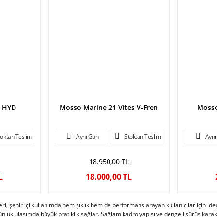
e HYD
Mosso Marine 21 Vites V-Fren
Mosso
toktan Teslim
Aynı Gün
Stoktan Teslim
Aynı
18.950,00 TL
L
18.000,00 TL
eri, şehir içi kullanımda hem şıklık hem de performans arayan kullanıcılar için ide
 günlük ulaşımda büyük pratiklik sağlar. Sağlam kadro yapısı ve dengeli sürüş karak