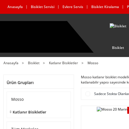
Anasayfa
Bisiklet Servisi
Evlere Servis
Bisiklet Kiralama
P
Bisiklet
Anasayfa
Bisiklet
Katlanır Bisikletler
Mosso
Mosso katlanır bisiklet modelle
Ürün Grupları
katlanabilir yapısı sayesinde 
Sadece Stokta Olanla
Mosso
Katlanır Bisikletler