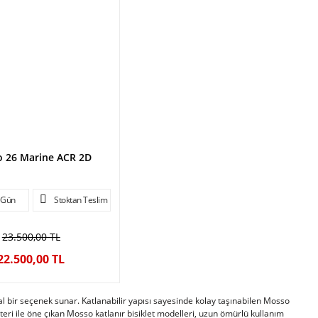
 26 Marine ACR 2D
 Gün
Stoktan Teslim
23.500,00 TL
22.500,00 TL
al bir seçenek sunar. Katlanabilir yapısı sayesinde kolay taşınabilen Mosso
teri ile öne çıkan Mosso katlanır bisiklet modelleri, uzun ömürlü kullanım