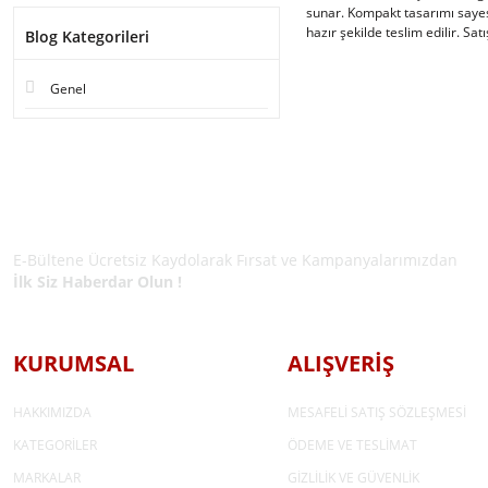
sunar. Kompakt tasarımı sayes
hazır şekilde teslim edilir. Sat
Blog Kategorileri
Genel
E-BÜLTEN ÜYELİĞİ
E-Bültene Ücretsiz Kaydolarak Fırsat ve Kampanyalarımızdan
İlk Siz Haberdar Olun !
KURUMSAL
ALIŞVERİŞ
HAKKIMIZDA
MESAFELİ SATIŞ SÖZLEŞMESİ
KATEGORİLER
ÖDEME VE TESLİMAT
MARKALAR
GİZLİLİK VE GÜVENLİK