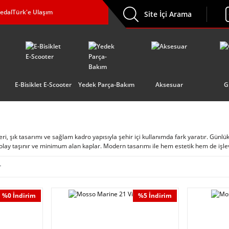
edalTürk'e Ulaşım
Site İçi Arama
E-Bisiklet E-Scooter
Yedek Parça-Bakım
Aksesuar
G
ri, şık tasarımı ve sağlam kadro yapısıyla şehir içi kullanımda fark yaratır. Günlü
kolay taşınır ve minimum alan kaplar. Modern tasarımı ile hem estetik hem de işle
r
%0 İndirim
%5 İndirim