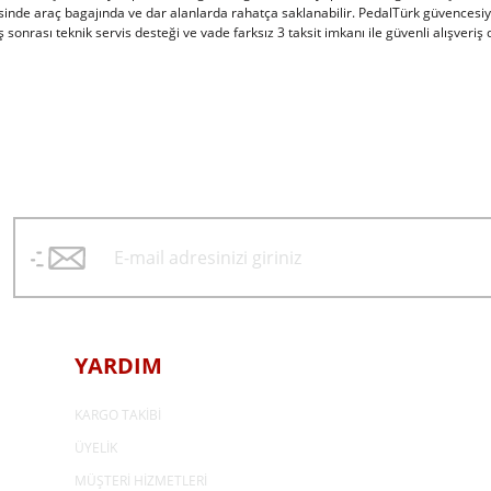
inde araç bagajında ve dar alanlarda rahatça saklanabilir. PedalTürk güvencesiyl
ış sonrası teknik servis desteği ve vade farksız 3 taksit imkanı ile güvenli alışveriş
YARDIM
KARGO TAKİBİ
ÜYELİK
MÜŞTERİ HİZMETLERİ