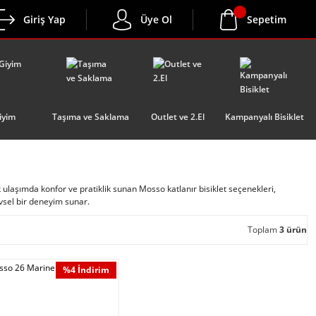
Giriş Yap
Üye Ol
Sepetim
iyim
Taşıma ve Saklama
Outlet ve 2.El
Kampanyalı Bisiklet
k ulaşımda konfor ve pratiklik sunan Mosso katlanır bisiklet seçenekleri,
vsel bir deneyim sunar.
Toplam
3 ürün
%4 İndirim