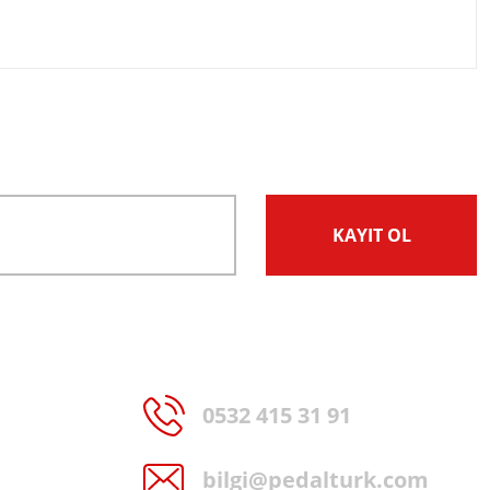
KAYIT OL
0532 415 31 91
bilgi@pedalturk.com