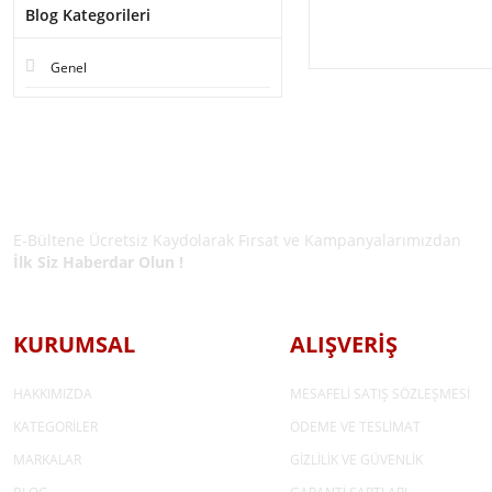
Blog Kategorileri
Genel
E-BÜLTEN ÜYELİĞİ
E-Bültene Ücretsiz Kaydolarak Fırsat ve Kampanyalarımızdan
İlk Siz Haberdar Olun !
KURUMSAL
ALIŞVERİŞ
HAKKIMIZDA
MESAFELİ SATIŞ SÖZLEŞMESİ
KATEGORİLER
ÖDEME VE TESLİMAT
MARKALAR
GİZLİLİK VE GÜVENLİK