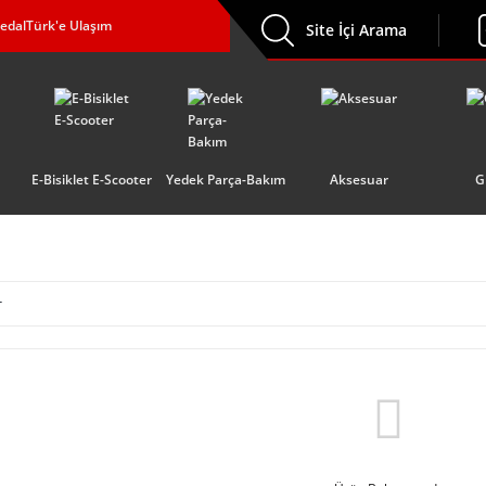
edalTürk'e Ulaşım
Site İçi Arama
E-Bisiklet E-Scooter
Yedek Parça-Bakım
Aksesuar
G
r