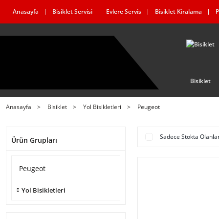
Anasayfa
Bisiklet Servisi
Evlere Servis
Bisiklet Kiralama
P
Bisiklet
Anasayfa
Bisiklet
Yol Bisikletleri
Peugeot
Sadece Stokta Olanla
Ürün Grupları
Peugeot
Yol Bisikletleri