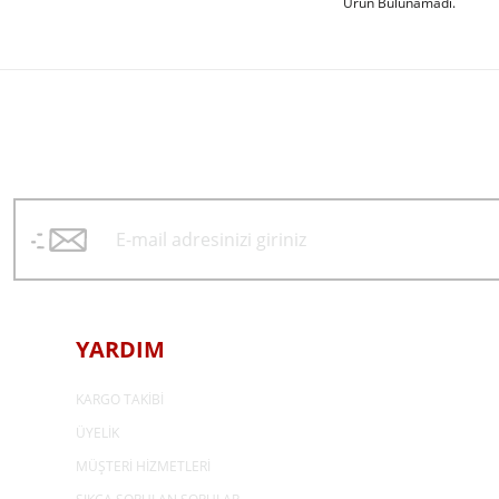
Ürün Bulunamadı.
YARDIM
KARGO TAKİBİ
ÜYELİK
MÜŞTERİ HİZMETLERİ