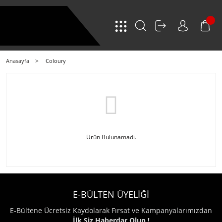
Anasayfa
Coloury
Ürün Bulunamadı.
E-BÜLTEN ÜYELİĞİ
E-Bültene Ücretsiz Kaydolarak Fırsat ve Kampanyalarımızdan
İlk Siz Haberdar Olun !